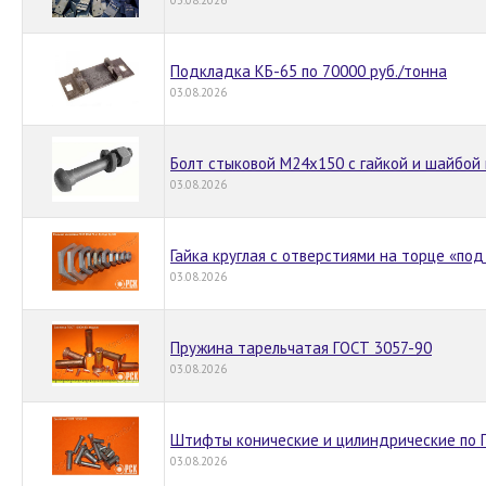
Подкладка КБ-65 по 70000 руб./тонна
03.08.2026
Болт стыковой М24х150 с гайкой и шайбой 
03.08.2026
Гайка круглая с отверстиями на торце «по
03.08.2026
Пружина тарельчатая ГОСТ 3057-90
03.08.2026
Штифты конические и цилиндрические по 
03.08.2026