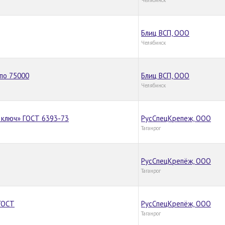
Блиц ВСП, OOO
Челябинск
по 75000
Блиц ВСП, OOO
Челябинск
д ключ» ГОСТ 6393-73
РусСпецКрепеж, ООО
Таганрог
РусСпецКрепёж, ООО
Таганрог
ГОСТ
РусСпецКрепёж, ООО
Таганрог