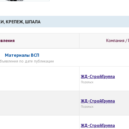
И, КРЕПЕЖ, ШПАЛА
явления
Компания / 
Материалы ВСП
бъявления по дате публикации
ЖД-СтройГруппа
Подольск
ЖД-СтройГруппа
Подольск
ЖД-СтройГруппа