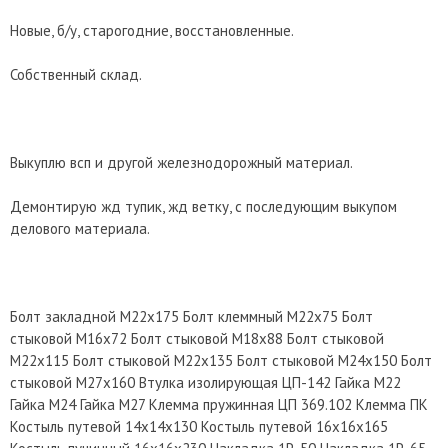
Новые, б/у, старогодние, восстановленные.
Собственный склад.
Выкуплю всп и другой железнодорожный материал.
Демонтирую жд тупик, жд ветку, с последующим выкупом
делового материала.
Болт закладной М22х175 Болт клеммный М22х75 Болт
стыковой М16х72 Болт стыковой М18х88 Болт стыковой
М22х115 Болт стыковой М22х135 Болт стыковой М24х150 Болт
стыковой М27х160 Втулка изолирующая ЦП-142 Гайка М22
Гайка М24 Гайка М27 Клемма пружинная ЦП 369.102 Клемма ПК
Костыль путевой 14х14х130 Костыль путевой 16х16х165