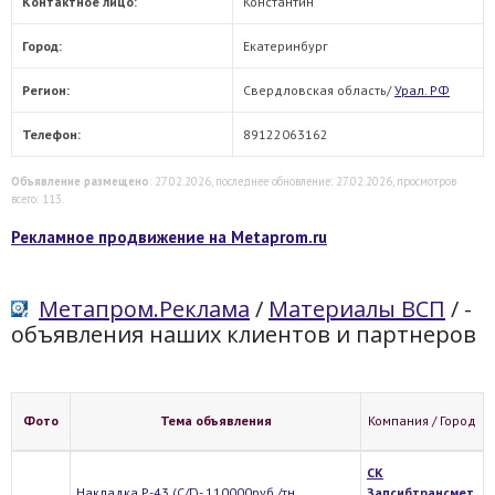
Контактное лицо:
Константин
Город:
Екатеринбург
Регион:
Свердловская область/
Урал. РФ
Телефон:
89122063162
Объявление размещено
: 27.02.2026, последнее обновление: 27.02.2026, просмотров
всего: 113.
Рекламное продвижение на Metaprom.ru
Метапром.Реклама
/
Материалы ВСП
/
-
объявления наших клиентов и партнеров
Фото
Тема объявления
Компания / Город
СК
Накладка Р-43 (С/Г)- 110000руб./тн.
Запсибтрансмет