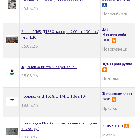
05.08.26
Новосибирск
ТД
Рельс РП65 ДТ350 паспорт -200 тн -130 тыс/
Металлтрейд,
тн с НДС
ООО
05.08.26
Новокузнецк
ЖД-СтройГруппа
ЖД знак «Свисток» переносной
05.08.26
Подольск
Желдоркомплект,
Прокладка ЦП 328, ЦП74, ЦП 369.104
ООО
18.05.26
Иркутск
Подкладка КБ50 восстановленная по цене
ВСП52, ООО
от 790 руб
Муром
02.09.25