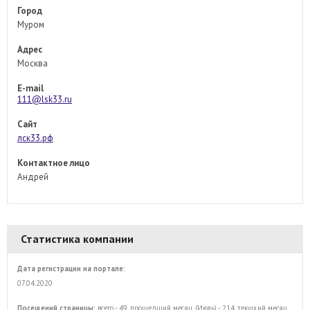
Город
Муром
Адрес
Москва
E-mail
111@lsk33.ru
Сайт
лск33.рф
Контактное лицо
Андрей
Статистика компании
Дата регистрации на портале:
07.04.2020
Посещений страницы:
всего - 49, прошедший месяц (Июль) - 214, текущий месяц