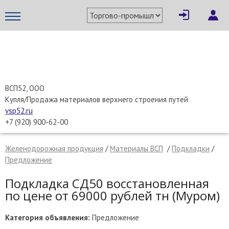
×
Написать поставщику
МЕТАПРОМ - российский торгово-промышленный портал
ВСП52, ООО
Купля/Продажа материалов верхнего строения путей
vsp52.ru
+7 (920) 900-62-00
Желенодорожная продукция
/
Материалы ВСП
/
Подкладки
/
Предложение
Подкладка СД50 восстановленная
по цене от 69000 рублей тн (Муром)
Отмена
Отправить сообщение
Категория объявления:
Предложение