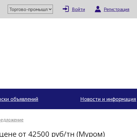
Войти
Регистрация
×
Написать поставщи
ски объявлений
Новости и информация
редложение
Отмена
Отправить сообщение
цене от 42500 руб/тн (Муром)