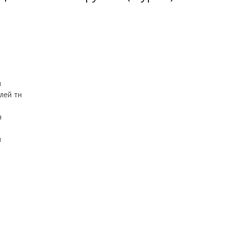
н
лей тн
н
н