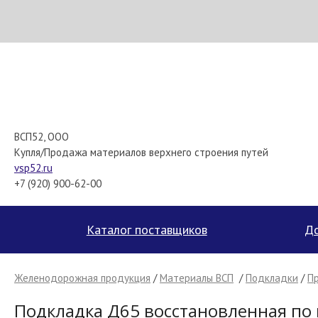
МЕТАПРОМ - российский торгово-промышленный портал
ВСП52, ООО
Купля/Продажа материалов верхнего строения путей
vsp52.ru
+7 (920) 900-62-00
Каталог поставщиков
До
Желенодорожная продукция
/
Материалы ВСП
/
Подкладки
/
П
Подкладка Д65 восстановленная по 