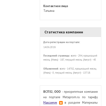
Контактное лицо
Татьяна
Статистика компании
Дата регистрации на портале:
14.06.2018
Посещений страницы:
всего - 294, прошедший
месяц (Июль) - 187, текущий месяц (Август) - 45
Объявлений:
всего - 14782, прошедший месяц
(Июль) - 0, текущий месяц (Август) - 13718
ВСП52, ООО
- приоритетная компания
на портале Metaprom.ru по тарифу
Максимум
в разделе Материалы