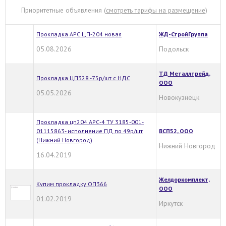
Приоритетные объявления (
смотреть тарифы на размещение
)
Прокладка АРС ЦП-204 новая
ЖД-СтройГруппа
05.08.2026
Подольск
ТД Металлтрейд,
Прокладка ЦП328 -75р/шт с НДС
ООО
05.05.2026
Новокузнецк
Прокладка цп204 АРС-4 ТУ 3185-001-
01115863- исполнение ПД по 49р/шт
ВСП52, ООО
(Нижний Новгород)
Нижний Новгород
16.04.2019
Желдоркомплект,
Купим прокладку ОП366
ООО
01.02.2019
Иркутск