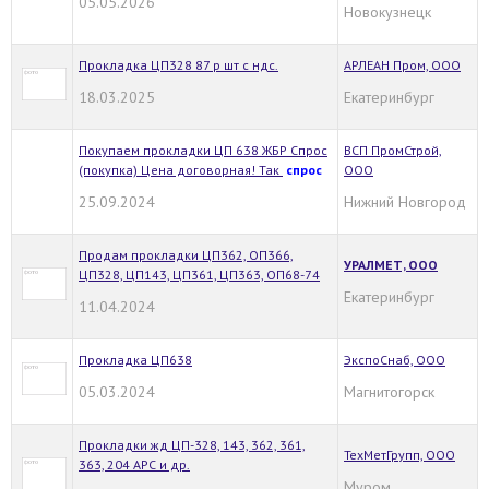
05.05.2026
Новокузнецк
Прокладка ЦП328 87 р шт с ндс.
АРЛЕАН Пром, ООО
18.03.2025
Екатеринбург
Покупаем прокладки ЦП 638 ЖБР Спрос
ВСП ПромСтрой,
(покупка) Цена договорная! Так
спрос
ООО
25.09.2024
Нижний Новгород
Продам прокладки ЦП362, ОП366,
УРАЛМЕТ, ООО
ЦП328, ЦП143, ЦП361, ЦП363, ОП68-74
Екатеринбург
11.04.2024
Прокладка ЦП638
ЭкспоСнаб, ООО
05.03.2024
Магнитогорск
Прокладки жд ЦП-328, 143, 362, 361,
ТехМетГрупп, ООО
363, 204 АРС и др.
Муром